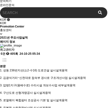
문의하기
온라인문의
KOR
KOR
Promotion Center
홍보센터
2021년 주요사업실적
페이지 정보
최고관리자
0건
405회
24-10-25 05:34
본문
1. 성동 236번지선(소2-수16) 도로건설 실시설계용역
2. 김광석거리~신천대로 접속부 경사로 구조개선사업 실시설계용역
3. 압량1지구(용배수로) 수리시설 개보수사업 세부설계용역
4. 구산도로 선형개량공사 실시설계용역
5. 로열웨이 복합쉼터 조성공사 기본 및 실시설계용역
6. 우봉천 소하천정비사업 실시설계용역