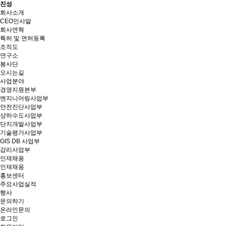
진성
회사소개
CEO인사말
회사연혁
특허 및 면허등록
조직도
연구소
봉사단
오시는길
사업분야
경영지원본부
엔지니어링사업부
안전진단사업부
상하수도사업부
단지개발사업부
기술평가사업부
GIS DB 사업부
감리사업부
인재채용
인재채용
홍보센터
주요사업실적
행사
문의하기
온라인문의
로그인