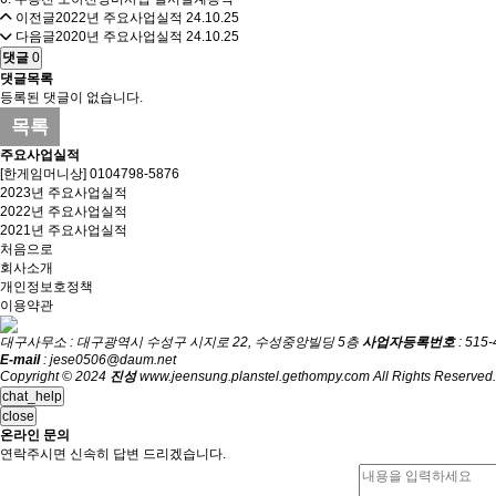
이전글
2022년 주요사업실적
24.10.25
다음글
2020년 주요사업실적
24.10.25
댓글
0
댓글목록
등록된 댓글이 없습니다.
목록
주요사업실적
[한게임머니상] 0104798-5876
2023년 주요사업실적
2022년 주요사업실적
2021년 주요사업실적
처음으로
회사소개
개인정보호정책
이용약관
대구사무소 : 대구광역시 수성구 시지로 22, 수성중앙빌딩 5층
사업자등록번호
: 515
E-mail
: jese0506@daum.net
Copyright © 2024
진성
www.jeensung.planstel.gethompy.com All Rights Reserved.
chat_help
close
온라인 문의
연락주시면 신속히 답변 드리겠습니다.