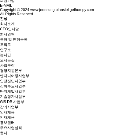
회원가입
E-MAIL
Copyright © 2024 www.jeensung.planstel.gethompy.com.
All Rights Reserved.
진성
회사소개
CEO인사말
회사연혁
특허 및 면허등록
조직도
연구소
봉사단
오시는길
사업분야
경영지원본부
엔지니어링사업부
안전진단사업부
상하수도사업부
단지개발사업부
기술평가사업부
GIS DB 사업부
감리사업부
인재채용
인재채용
홍보센터
주요사업실적
행사