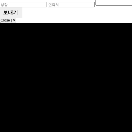
Close | ✕