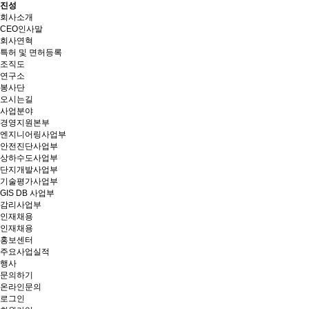
진성
회사소개
CEO인사말
회사연혁
특허 및 면허등록
조직도
연구소
봉사단
오시는길
사업분야
경영지원본부
엔지니어링사업부
안전진단사업부
상하수도사업부
단지개발사업부
기술평가사업부
GIS DB 사업부
감리사업부
인재채용
인재채용
홍보센터
주요사업실적
행사
문의하기
온라인문의
로그인