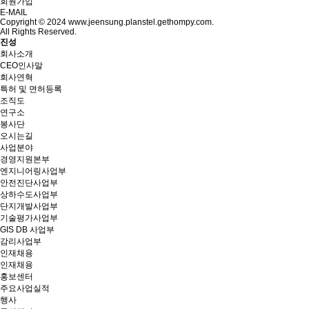
회원가입
E-MAIL
Copyright © 2024 www.jeensung.planstel.gethompy.com.
All Rights Reserved.
진성
회사소개
CEO인사말
회사연혁
특허 및 면허등록
조직도
연구소
봉사단
오시는길
사업분야
경영지원본부
엔지니어링사업부
안전진단사업부
상하수도사업부
단지개발사업부
기술평가사업부
GIS DB 사업부
감리사업부
인재채용
인재채용
홍보센터
주요사업실적
행사