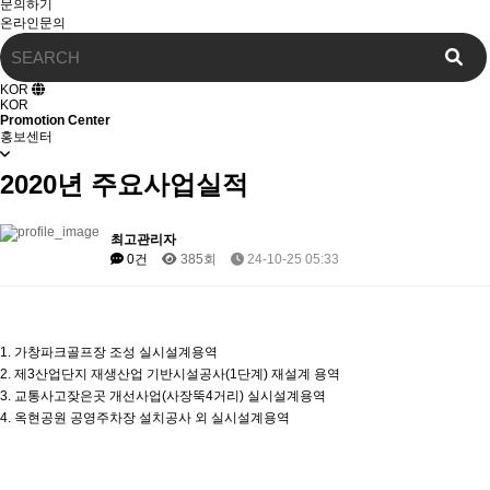
문의하기
온라인문의
KOR
KOR
Promotion Center
홍보센터
2020년 주요사업실적
최고관리자
0건
385회
24-10-25 05:33
1. 가창파크골프장 조성 실시설계용역
2. 제3산업단지 재생산업 기반시설공사(1단계) 재설계 용역
3. 교통사고잦은곳 개선사업(사장뚝4거리) 실시설계용역
4. 옥현공원 공영주차장 설치공사 외 실시설계용역