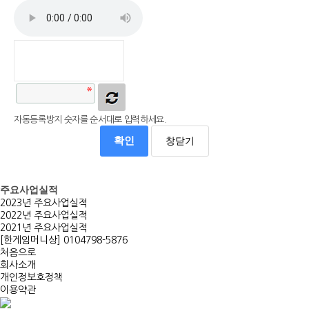
자동등록방지 숫자를 순서대로 입력하세요.
확인
창닫기
2023년 주요사업실적
주요사업실적
2022년 주요사업실적
2021년 주요사업실적
[한게임머니상] 0104798-5876
처음으로
회사소개
개인정보호정책
이용약관
대구사무소 : 대구광역시 수성구 시지로 22, 수성중앙빌딩 5층
사업자등록번