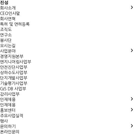
진성
회사소개
CEO인사말
회사연혁
특허 및 면허등록
조직도
연구소
봉사단
오시는길
사업분야
경영지원본부
엔지니어링사업부
안전진단사업부
상하수도사업부
단지개발사업부
기술평가사업부
GIS DB 사업부
감리사업부
인재채용
인재채용
홍보센터
주요사업실적
행사
문의하기
온라인문의